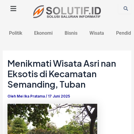
Lewati
Post
ke
navigation
konten
Politik
Ekonomi
Bisnis
Wisata
Pendidi
Menikmati Wisata Asri nan
Eksotis di Kecamatan
Semanding, Tuban
Oleh
Mei Ika Pratama
/
17 Juni 2025