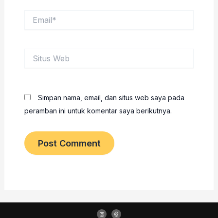
Email*
Situs
Web
Simpan nama, email, dan situs web saya pada
peramban ini untuk komentar saya berikutnya.
I
T
n
h