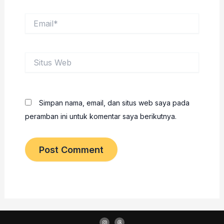
Email*
Situs
Web
Simpan nama, email, dan situs web saya pada
peramban ini untuk komentar saya berikutnya.
I
T
n
h