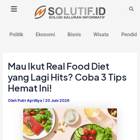
Lewati
Post
ke
navigation
konten
Politik
Ekonomi
Bisnis
Wisata
Pendidi
Mau Ikut Real Food Diet
yang Lagi Hits? Coba 3 Tips
Hemat Ini!
Oleh
Putri Aprilliya
/
20 Juni 2026