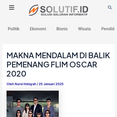
Lewati
Post
ke
navigation
konten
Politik
Ekonomi
Bisnis
Wisata
Pendidi
MAKNA MENDALAM DI BALIK
PEMENANG FLIM OSCAR
2020
Oleh
Nurul Hidayah
/
25 Januari 2025