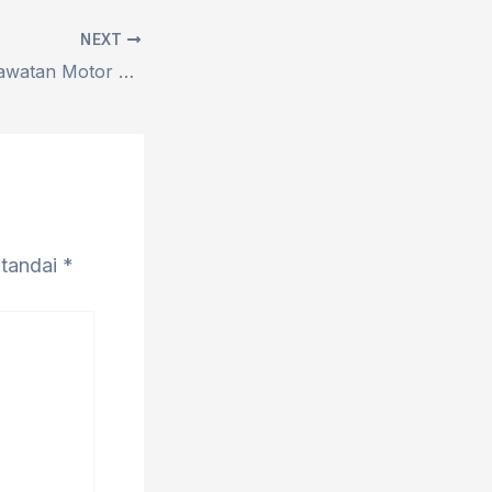
NEXT
Tips dan Trik Perawatan Motor CB untuk Kinerja Optimal
itandai
*