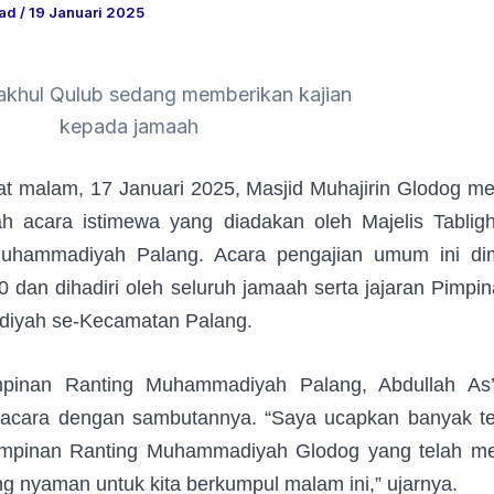
uad
/
19 Januari 2025
akhul Qulub sedang memberikan kajian
kepada jamaah
t malam, 17 Januari 2025, Masjid Muhajirin Glodog men
ah acara istimewa yang diadakan oleh Majelis Tablig
uhammadiyah Palang. Acara pengajian umum ini dim
0 dan dihadiri oleh seluruh jamaah serta jajaran Pimpi
yah se-Kecamatan Palang.
pinan Ranting Muhammadiyah Palang, Abdullah As’
cara dengan sambutannya. “Saya ucapkan banyak te
mpinan Ranting Muhammadiyah Glodog yang telah m
g nyaman untuk kita berkumpul malam ini,” ujarnya.