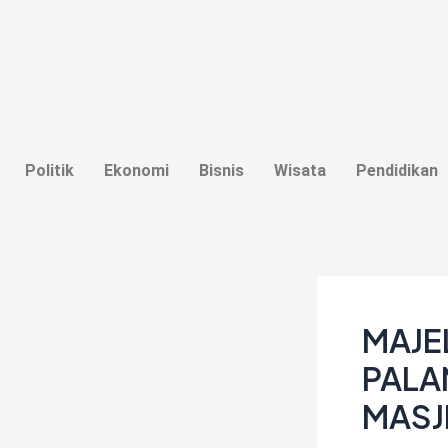
Lewati
Post
ke
navigation
konten
Politik
Ekonomi
Bisnis
Wisata
Pendidikan
MAJE
PALA
MASJ