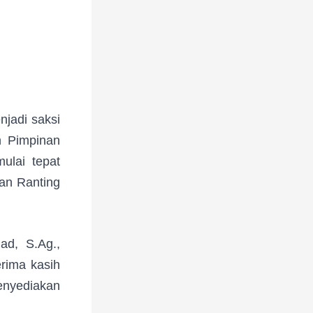
m
jadi saksi
h Pimpinan
ulai tepat
nan Ranting
ad, S.Ag.,
rima kasih
enyediakan