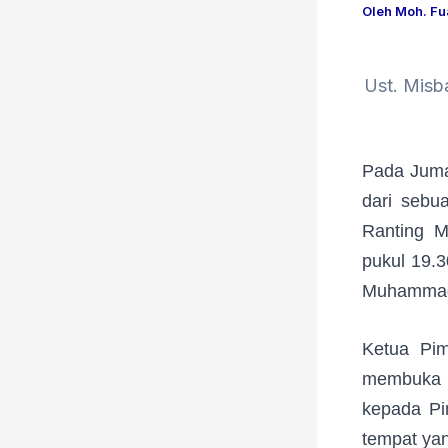
Oleh
Moh. F
Ust. Misb
Pada Juma
dari sebu
Ranting M
pukul 19.3
Muhammadi
Ketua Pim
membuka a
kepada Pi
tempat yan