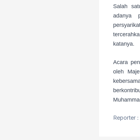
Salah sat
adanya p
persyarik
tercerahk
katanya.
Acara pen
oleh Maje
kebersama
berkontr
Muhammadi
Reporter 