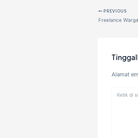
PREVIOUS
Tingga
Alamat ema
Ketik
di
sini..