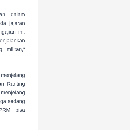
ian dalam
da jajaran
ajian ini,
enjalankan
 militan,”
 menjelang
an Ranting
 menjelang
uga sedang
PRM bisa