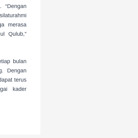
a. “Dengan
laturahmi
uga merasa
ul Qulub,”
tiap bulan
ng. Dengan
apat terus
gai kader