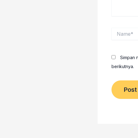
Name*
Simpan n
berikutnya.