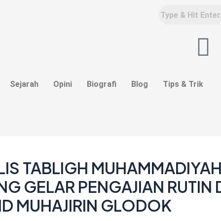
F
a
Sejarah
Opini
Biografi
Blog
Tips & Trik
c
e
b
o
LIS TABLIGH MUHAMMADIYA
NG GELAR PENGAJIAN RUTIN 
o
ID MUHAJIRIN GLODOK
k