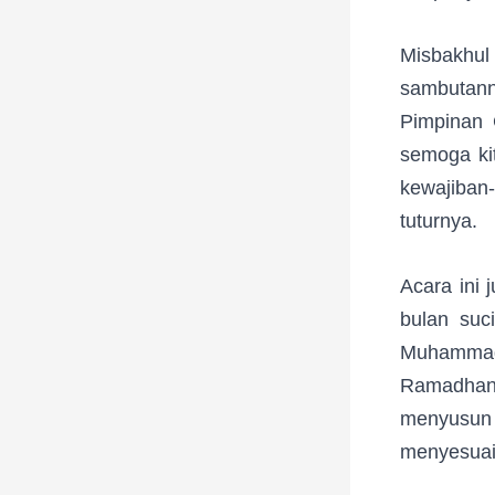
Misbakhu
sambutann
Pimpinan 
semoga ki
kewajiban
tuturnya.
Acara ini
bulan suc
Muhammadi
Ramadhan,
menyusu
menyesuai