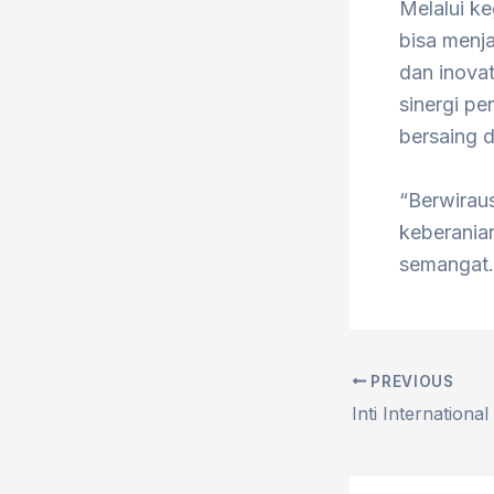
Melalui k
bisa menj
dan inova
sinergi p
bersaing di
“Berwiraus
keberania
semangat.
PREVIOUS