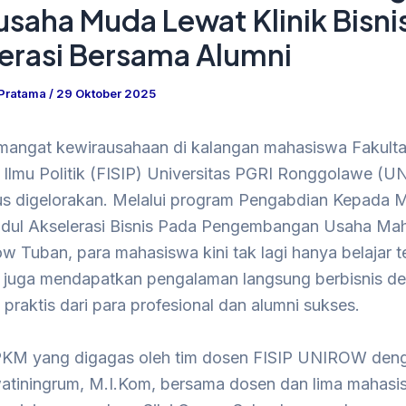
saha Muda Lewat Klinik Bisni
erasi Bersama Alumni
 Pratama
/
29 Oktober 2025
angat kewirausahaan di kalangan mahasiswa Fakulta
n Ilmu Politik (FISIP) Universitas PGRI Ronggolawe (
us digelorakan. Melalui program Pengabdian Kepada 
udul Akselerasi Bisnis Pada Pengembangan Usaha Ma
ow Tuban, para mahasiswa kini tak lagi hanya belajar te
 juga mendapatkan pengalaman langsung berbisnis d
praktis dari para profesional dan alumni sukses.
KM yang digagas oleh tim dosen FISIP UNIROW den
watiningrum, M.I.Kom, bersama dosen dan lima mahas