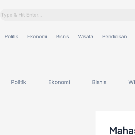
Lewati
Post
ke
navigation
konten
Politik
Ekonomi
Bisnis
Wisata
Pendidikan
Politik
Ekonomi
Bisnis
Wi
Mahas