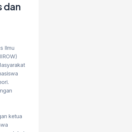
s dan
s Ilmu
UNIROW)
Masyarakat
hasiswa
ori.
engan
gan ketua
iswa