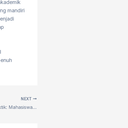
akademik
ng mandiri
enjadi
ap
l
penuh
NEXT
Dari Teori ke Praktik: Mahasiswa Ilkom Unirow Belajar Komunikasi Publik di Diskominfo-SP Tuban