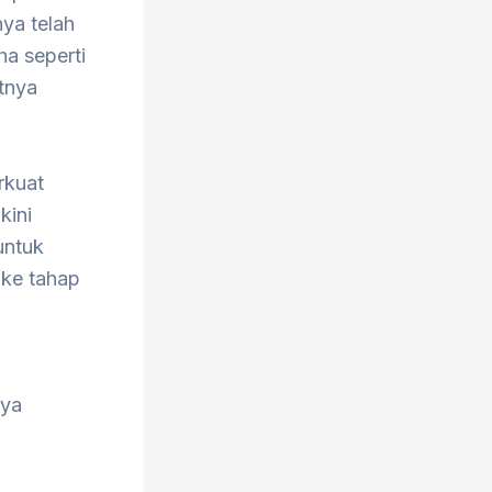
nya telah
a seperti
tnya
rkuat
kini
untuk
ke tahap
tya