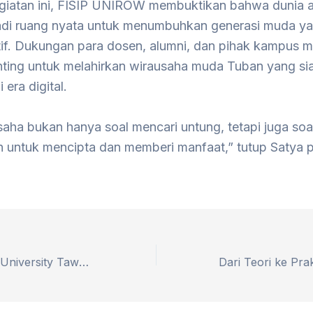
egiatan ini, FISIP UNIROW membuktikan bahwa dunia 
adi ruang nyata untuk menumbuhkan generasi muda ya
tif. Dukungan para dosen, alumni, dan pihak kampus m
enting untuk melahirkan wirausaha muda Tuban yang si
 era digital.
aha bukan hanya soal mencari untung, tetapi juga soa
n untuk mencipta dan memberi manfaat,” tutup Satya 
Inti International University Tawarkan Studi Wisata dan Riset Bersama Bagi Dosen dan Mahasiswa Unirow