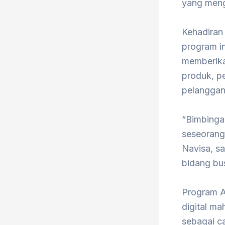
yang menge
Kehadiran 
program in
memberikan
produk, p
pelanggan
“Bimbingan
seseorang
Navisa, s
bidang bu
Program Ak
digital m
sebagai c