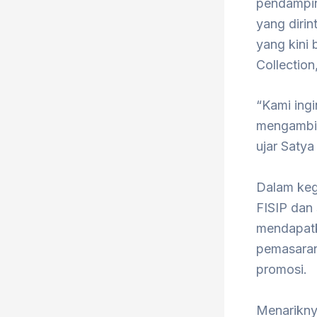
pendampin
yang dirin
yang kini
Collection
“Kami ingi
mengambil
ujar Satya
Dalam keg
FISIP dan
mendapatk
pemasaran
promosi.
Menarikny