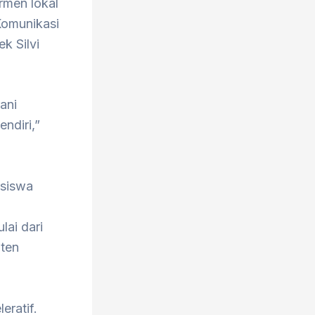
rmen lokal
 Komunikasi
k Silvi
ani
ndiri,”
asiswa
a
lai dari
nten
eratif.