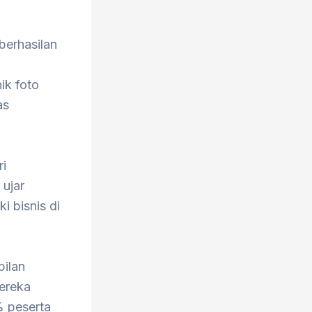
berhasilan
ik foto
as
ri
ujar
 bisnis di
pilan
mereka
% peserta