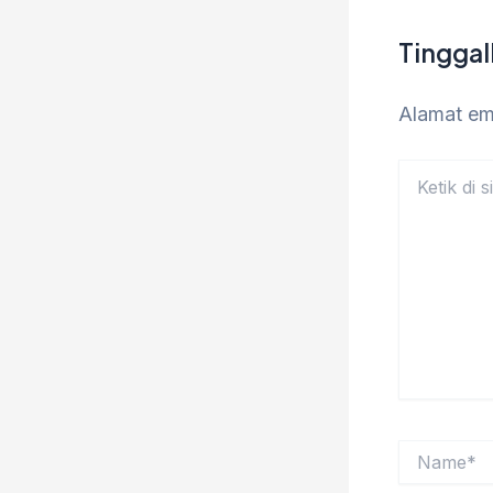
Tingga
Alamat ema
Ketik
di
sini..
Name*