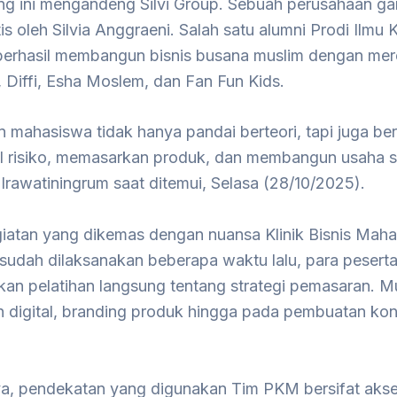
g ini mengandeng Silvi Group. Sebuah perusahaan ga
tis oleh Silvia Anggraeni. Salah satu alumni Prodi Ilmu
 berhasil membangun bisnis busana muslim dengan mere
, Diffi, Esha Moslem, dan Fan Fun Kids.
n mahasiswa tidak hanya pandai berteori, tapi juga ber
 risiko, memasarkan produk, dan membangun usaha se
 Irawatiningrum saat ditemui, Selasa (28/10/2025).
iatan yang dikemas dengan nuansa Klinik Bisnis Mah
 sudah dilaksanakan beberapa waktu lalu, para pesert
an pelatihan langsung tentang strategi pemasaran. Mu
 digital, branding produk hingga pada pembuatan ko
a, pendekatan yang digunakan Tim PKM bersifat aksel