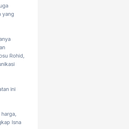
juga
n yang
anya
kan
osu Rohid,
nikasi
tan ini
 harga,
ngkap Isna