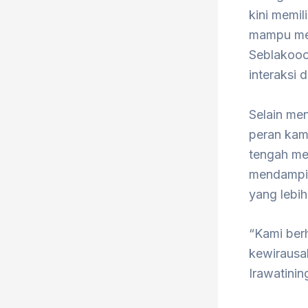
kini memil
mampu mem
Seblakooo
interaksi 
Selain men
peran kam
tengah me
mendampin
yang lebih
“Kami berh
kewirausa
Irawatinin