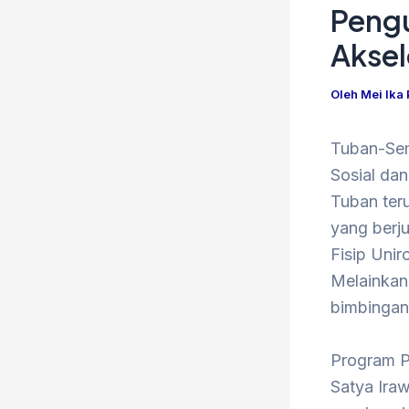
Pengu
Aksel
Oleh
Mei Ika
Tuban-Sem
Sosial da
Tuban ter
yang berj
Fisip Unir
Melainkan
bimbingan 
Program P
Satya Ira