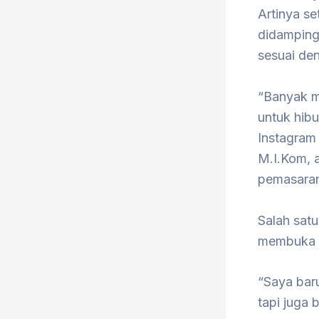
Artinya se
didamping
sesuai de
“Banyak m
untuk hibu
Instagram
M.I.Kom, 
pemasara
Salah satu
membuka w
“Saya baru
tapi juga 