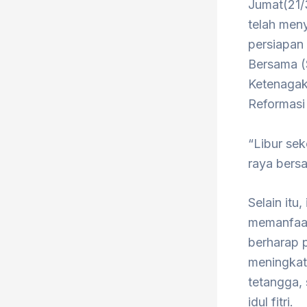
Jumat(21/
telah men
persiapan 
Bersama (
Ketenagak
Reformasi 
“Libur sek
raya bers
Selain itu
memanfaat
berharap 
meningkat
tetangga,
idul fitri.