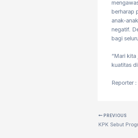
mengawasi
berharap 
anak-anak
negatif. 
bagi selur
“Mari kita
kuatitas d
Reporter : 
PREVIOUS