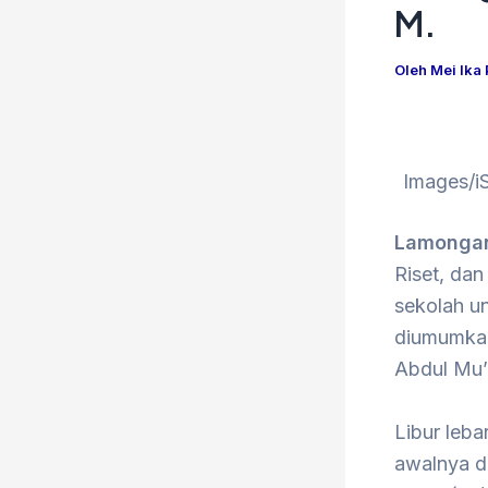
M.
Oleh
Mei Ika
Images/i
Lamonga
Riset, dan
sekolah un
diumumkan
Abdul Mu’t
Libur leb
awalnya d