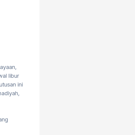
dayaan,
al libur
tusan ini
adiyah,
yang