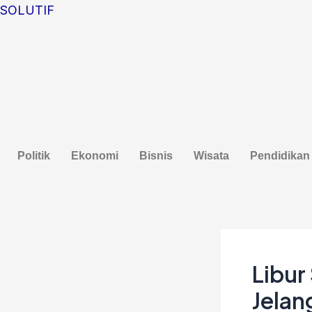
Lewati
Post
SOLUTIF
ke
navigation
konten
Politik
Ekonomi
Bisnis
Wisata
Pendidikan
Libur
Jelan