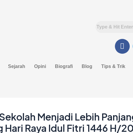
F
a
c
e
Sejarah
Opini
Biografi
Blog
Tips & Trik
b
o
o
k
 Sekolah Menjadi Lebih Panja
g Hari Raya Idul Fitri 1446 H/2