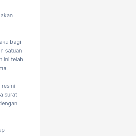
nakan
laku bagi
n satuan
ini telah
ma.
 resmi
a surat
 dengan
ap