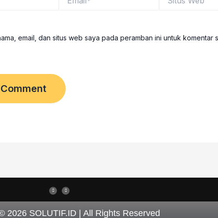
Web
ama, email, dan situs web saya pada peramban ini untuk komentar 
I
T
n
h
s
r
t
e
a
a
g
d
r
s
 © 2026
SOLUTIF.ID
| All Rights Reserved
a
m