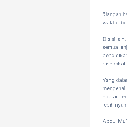
“Jangan h
waktu libu
Disisi lai
semua jen
pendidika
disepakat
Yang dalam
mengenai j
edaran te
lebih nya
Abdul Mu’