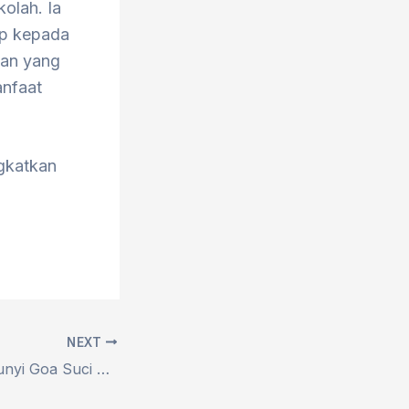
olah. Ia
up kepada
tan yang
anfaat
ngkatkan
NEXT
Sejarah Tersembunyi Goa Suci Sumber Inspirasi Pembangunan Majapahit