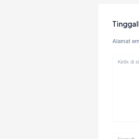
Tingga
Alamat ema
Ketik
di
sini..
Name*