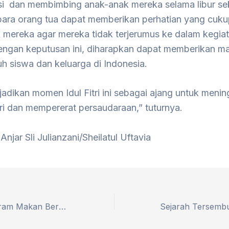
 dan membimbing anak-anak mereka selama libur sek
para orang tua dapat memberikan perhatian yang cuk
 mereka agar mereka tidak terjerumus ke dalam kegia
Dengan keputusan ini, diharapkan dapat memberikan m
uh siswa dan keluarga di Indonesia.
 jadikan momen Idul Fitri ini sebagai ajang untuk meni
iri dan mempererat persaudaraan,” tuturnya.
Anjar Sli Julianzani/Sheilatul Uftavia
KPK Sebut Program Makan Bergizi Gratis Dikorupsi