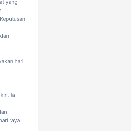
at yang
n
t Keputusan
 dan
yakan hari
in. Ia
dan
ari raya