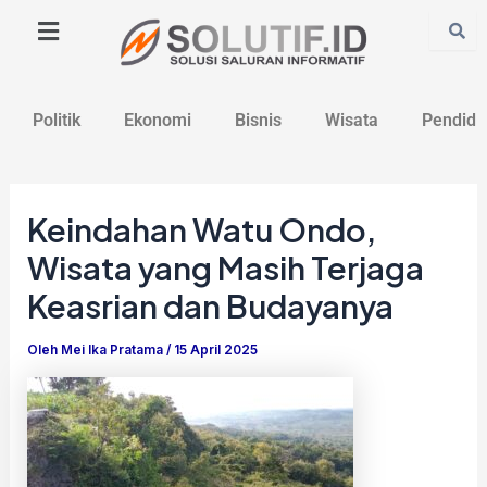
Lewati
Post
ke
navigation
konten
Politik
Ekonomi
Bisnis
Wisata
Pendidi
Keindahan Watu Ondo,
Wisata yang Masih Terjaga
Keasrian dan Budayanya
Oleh
Mei Ika Pratama
/
15 April 2025