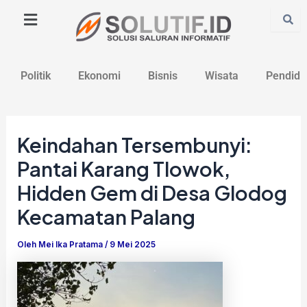
Lewati
Post
ke
navigation
konten
Politik
Ekonomi
Bisnis
Wisata
Pendidi
Keindahan Tersembunyi:
Pantai Karang Tlowok,
Hidden Gem di Desa Glodog
Kecamatan Palang
Oleh
Mei Ika Pratama
/
9 Mei 2025