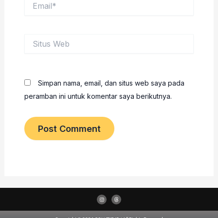
Email*
Situs
Web
Simpan nama, email, dan situs web saya pada
peramban ini untuk komentar saya berikutnya.
I
T
n
h
s
r
t
e
a
a