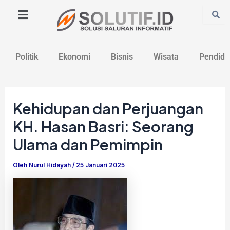
Lewati
Post
ke
navigation
konten
Politik
Ekonomi
Bisnis
Wisata
Pendidi
Kehidupan dan Perjuangan
KH. Hasan Basri: Seorang
Ulama dan Pemimpin
Oleh
Nurul Hidayah
/
25 Januari 2025