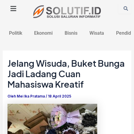
Lewati
Post
ke
navigation
konten
Politik
Ekonomi
Bisnis
Wisata
Pendidi
Jelang Wisuda, Buket Bunga
Jadi Ladang Cuan
Mahasiswa Kreatif
Oleh
Mei Ika Pratama
/
18 April 2025