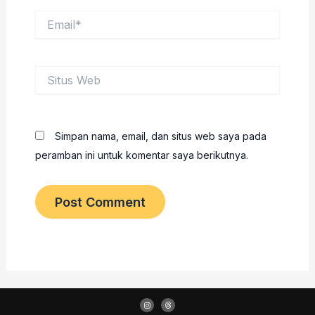
Email*
Situs
Web
Simpan nama, email, dan situs web saya pada
peramban ini untuk komentar saya berikutnya.
I
T
n
h
s
r