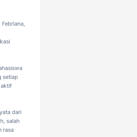
 Febriana,
n
kasi
mahasiswa
 setiap
aktif
yata dari
h, salah
 rasa