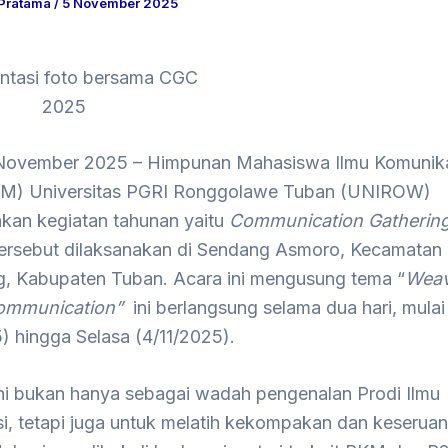
 Pratama
/
5 November 2025
tasi foto bersama CGC
2025
November 2025 – Himpunan Mahasiswa Ilmu Komunik
M) Universitas PGRI Ronggolawe Tuban (UNIROW)
kan kegiatan tahunan yaitu
Communication Gatherin
tersebut dilaksanakan di Sendang Asmoro, Kecamatan
, Kabupaten Tuban. Acara ini mengusung tema “
Weav
ommunication”
ini berlangsung selama dua hari, mulai
) hingga Selasa (4/11/2025).
ini bukan hanya sebagai wadah pengenalan Prodi Ilmu
i, tetapi juga untuk melatih kekompakan dan keseruan