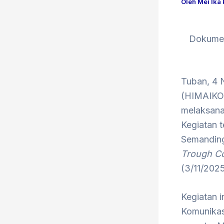
Oleh
Mei Ika
Dokumen
Tuban, 4 
(HIMAIKO
melaksana
Kegiatan 
Semanding
Trough C
(3/11/2025
Kegiatan 
Komunikas