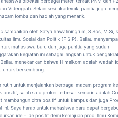
Mahasiswa dibekali berbagai materi terkait PKM dan 
dan Videografi. Selain sesi akademik, panitia juga me
macam lomba dan hadiah yang menarik.
disampaikan oleh Satya Irawatiningrum, S.Sos, M.Si, 
ltas Ilmu Sosial dan Politik (FISIP). Beliau menyampa
 untuk mahasiswa baru dan juga panitia yang sudah
garakan kegiatan ini sebagai langkah untuk pengakra
 Beliau menekankan bahwa Himaikom adalah wadah id
 untuk berkembang.
 rutin untuk menjalankan berbagai macam program ke
positif, salah satu proker terbesar kemarin adalah C
t membangun citra positif untuk kampus dan juga Prod
i ini. Saya harap untuk mahasiswa baru dapat bergabu
urkan ide – ide positif demi kemajuan prodi Ilmu Kom