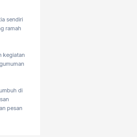
a sendiri
ang ramah
n kegiatan
engumuman
tumbuh di
esan
kan pesan