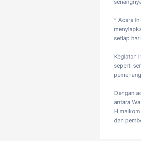
senangnya 
“ Acara in
menyiapkan
setiap har
Kegiatan 
seperti s
pemenang 
Dengan ad
antara Wa
Himaikom 
dan pembe