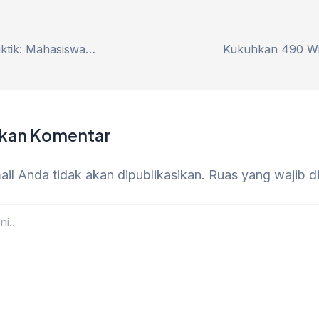
Dari Teori ke Praktik: Mahasiswa Ilkom Unirow Belajar Komunikasi Publik di Diskominfo-SP Tuban
lkan Komentar
il Anda tidak akan dipublikasikan.
Ruas yang wajib d