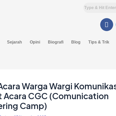
F
a
c
e
Sejarah
Opini
Biografi
Blog
Tips & Trik
b
o
o
k
 Acara Warga Wargi Komunikas
t Acara CGC (Comunication
ering Camp)