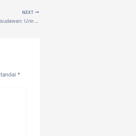
NEXT
Kukuhkan 490 Wisudawan: Unirow Tegaskan Mutu, Integritas Akademik, dan Komitmen Pembangunan Berkelanjutan
itandai
*