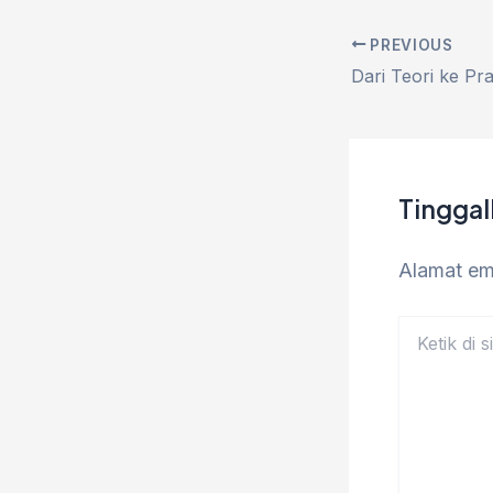
PREVIOUS
Tingga
Alamat ema
Ketik
di
sini..