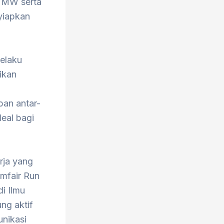
P2MW serta
nyiapkan
selaku
ikan
ban antar-
eal bagi
rja yang
omfair Run
i Ilmu
ng aktif
unikasi