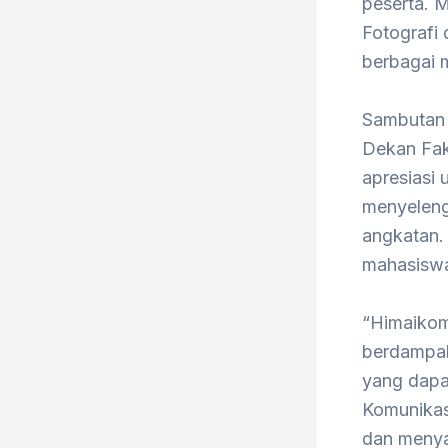
peserta. 
Fotografi 
berbagai 
Sambutan 
Dekan Faku
apresiasi
menyeleng
angkatan.
mahasiswa
“Himaikom
berdampak 
yang dapa
Komunikas
dan menyal