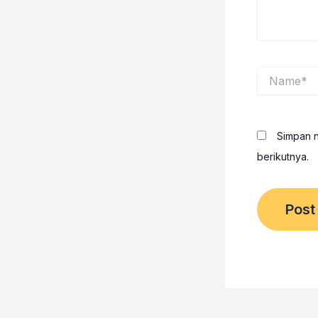
Name*
Simpan n
berikutnya.