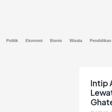
Lewati
Post
ke
navigation
konten
Politik
Ekonomi
Bisnis
Wisata
Pendidikan
Intip
Lewa
Ghat