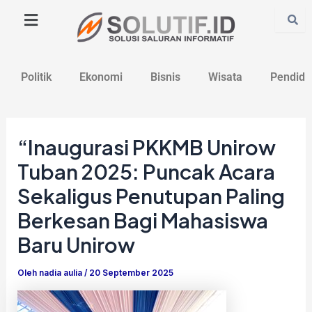
Lewati
Post
ke
navigation
konten
Politik
Ekonomi
Bisnis
Wisata
Pendidi
“Inaugurasi PKKMB Unirow
Tuban 2025: Puncak Acara
Sekaligus Penutupan Paling
Berkesan Bagi Mahasiswa
Baru Unirow
Oleh
nadia aulia
/
20 September 2025