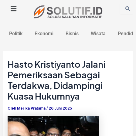
Lewati
Post
ke
navigation
konten
Politik
Ekonomi
Bisnis
Wisata
Pendidi
Hasto Kristiyanto Jalani
Pemeriksaan Sebagai
Terdakwa, Didampingi
Kuasa Hukumnya
Oleh
Mei Ika Pratama
/
26 Juni 2025