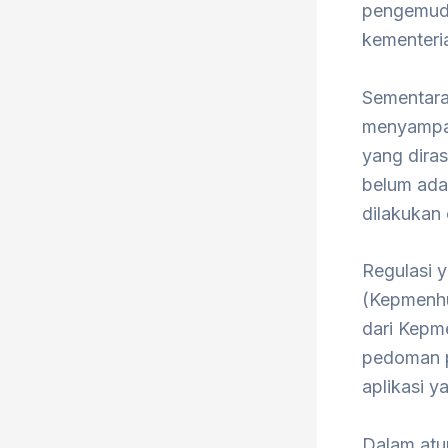
pengemudi
kementeria
Sementara
menyampai
yang dira
belum ada
dilakukan 
Regulasi 
(Kepmenhu
dari Kepm
pedoman p
aplikasi 
Dalam atu