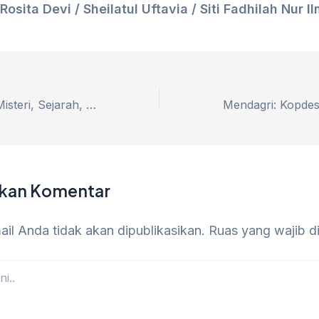
Rosita Devi / Sheilatul Uftavia / Siti Fadhilah Nur I
Gunung Rengit: Misteri, Sejarah, dan Wisata Religi di Desa Rejeng
lkan Komentar
il Anda tidak akan dipublikasikan.
Ruas yang wajib d