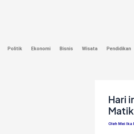
Lewati
Post
ke
navigation
konten
Politik
Ekonomi
Bisnis
Wisata
Pendidikan
Hari 
Matik
Oleh
Mei Ika