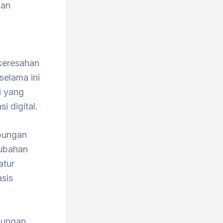
kan
keresahan
elama ini
i yang
i digital.
ubungan
ubahan
atur
sis
bungan