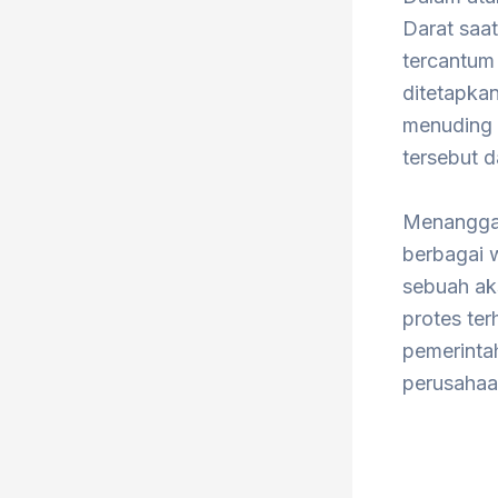
Darat saa
tercantum
ditetapka
menuding 
tersebut 
Menanggap
berbagai w
sebuah aks
protes te
pemerinta
perusahaa