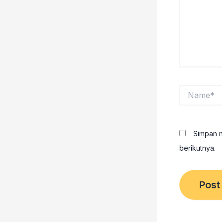
Name*
Simpan n
berikutnya.