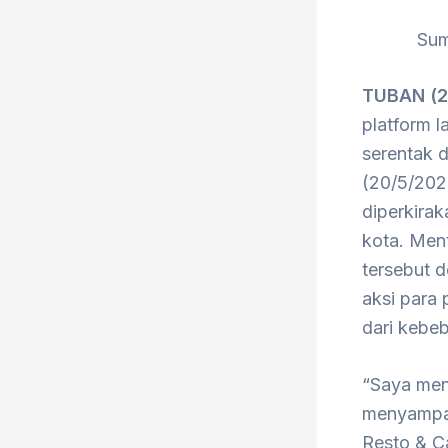
Sum
TUBAN (2
platform l
serentak d
(20/5/2025
diperkirak
kota. Men
tersebut 
aksi para
dari kebe
“Saya men
menyampai
Resto & Ca