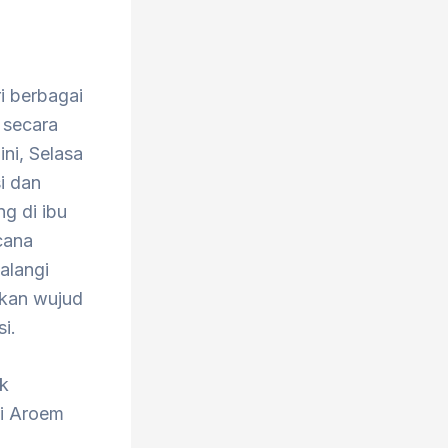
i berbagai
 secara
ni, Selasa
i dan
ng di ibu
cana
alangi
akan wujud
i.
uk
di Aroem