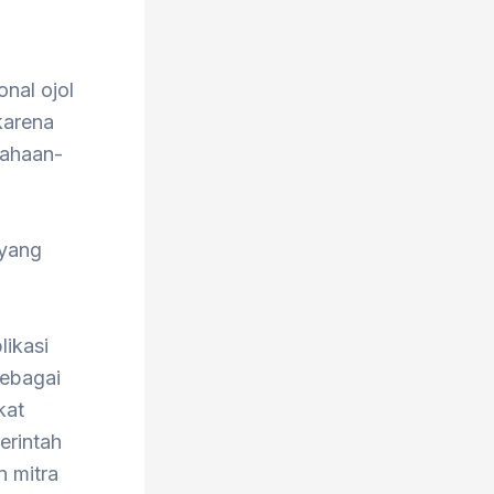
onal ojol
karena
sahaan-
 yang
ikasi
sebagai
kat
erintah
n mitra