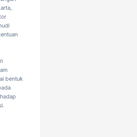
arta,
tor
mudi
tentuan
ri
lam
ai bentuk
pada
rhadap
i.