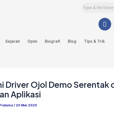
F
a
c
e
Sejarah
Opini
Biografi
Blog
Tips & Trik
b
o
o
k
ini Driver Ojol Demo Serentak 
an Aplikasi
 Pratama
/
20 Mei 2025