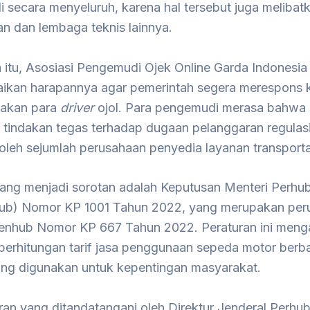
 secara menyeluruh, karena hal tersebut juga melibat
n dan lembaga teknis lainnya.
 itu, Asosiasi Pengemudi Ojek Online Garda Indonesia
kan harapannya agar pemerintah segera merespons 
sakan para
driver
ojol. Para pengemudi merasa bahwa s
 tindakan tegas terhadap dugaan pelanggaran regulas
oleh sejumlah perusahaan penyedia layanan transportas
yang menjadi sorotan adalah Keputusan Menteri Perh
b) Nomor KP 1001 Tahun 2022, yang merupakan per
enhub Nomor KP 667 Tahun 2022. Peraturan ini meng
erhitungan tarif jasa penggunaan sepeda motor berba
yang digunakan untuk kepentingan masyarakat.
ran yang ditandatangani oleh Direktur Jenderal Perhu