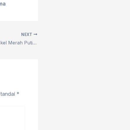
lma
NEXT
Mendagri: Kopdeskel Merah Putih Kunci Perkuat Pembangunan dan Serap Jutaan Tenaga Kerja Desa
itandai
*