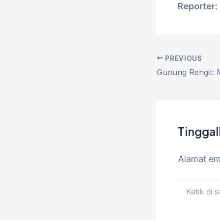
Reporter: 
PREVIOUS
Tingga
Alamat ema
Ketik
di
sini..