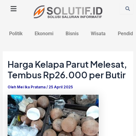
Lewati
Post
ke
navigation
konten
Politik
Ekonomi
Bisnis
Wisata
Pendidi
Harga Kelapa Parut Melesat,
Tembus Rp26.000 per Butir
Oleh
Mei Ika Pratama
/
25 April 2025