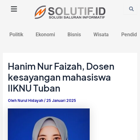
Lewati
Post
ke
navigation
konten
Politik
Ekonomi
Bisnis
Wisata
Pendidi
Hanim Nur Faizah, Dosen
kesayangan mahasiswa
IIKNU Tuban
Oleh
Nurul Hidayah
/
25 Januari 2025