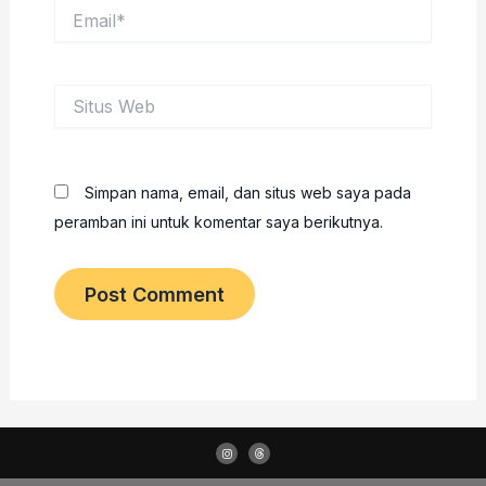
Email*
Situs
Web
Simpan nama, email, dan situs web saya pada
peramban ini untuk komentar saya berikutnya.
I
T
n
h
s
r
t
e