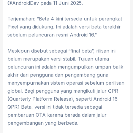
@AndroidDev pada 11 Juni 2025.
Terjemahan: “Beta 4 kini tersedia untuk perangkat
Pixel yang didukung. Ini adalah versi beta terakhir
sebelum peluncuran resmi Android 16.”
Meskipun disebut sebagai “final beta”, rilisan ini
belum merupakan versi stabil. Tujuan utama
peluncuran ini adalah mengumpulkan umpan balik
akhir dari pengguna dan pengembang guna
menyempurnakan sistem operasi sebelum perilisan
global. Bagi pengguna yang mengikuti jalur QPR
(Quarterly Platform Release), seperti Android 16
QPR1 Beta, versi ini tidak tersedia sebagai
pembaruan OTA karena berada dalam jalur
pengembangan yang berbeda.