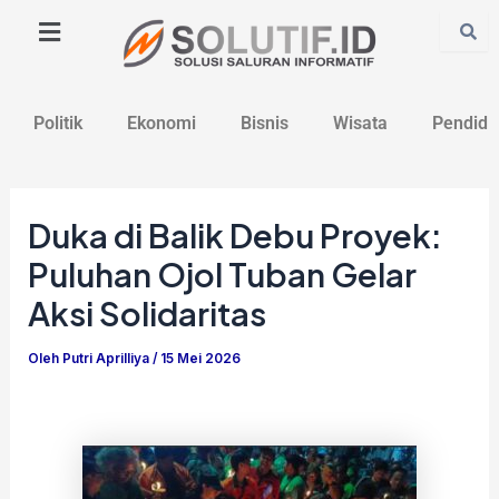
Lewati
Post
ke
navigation
konten
Politik
Ekonomi
Bisnis
Wisata
Pendidi
Duka di Balik Debu Proyek:
Puluhan Ojol Tuban Gelar
Aksi Solidaritas
Oleh
Putri Aprilliya
/
15 Mei 2026