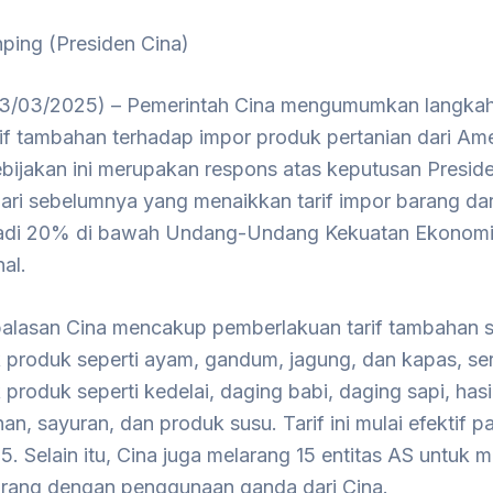
nping (Presiden Cina)
/03/2025) – Pemerintah Cina mengumumkan langkah
rif tambahan terhadap impor produk pertanian dari Am
Kebijakan ini merupakan respons atas keputusan Presid
ri sebelumnya yang menaikkan tarif impor barang dari
di 20% di bawah Undang-Undang Kekuatan Ekonomi
nal.
alasan Cina mencakup pemberlakuan tarif tambahan 
produk seperti ayam, gandum, jagung, dan kapas, sert
produk seperti kedelai, daging babi, daging sapi, hasil
n, sayuran, dan produk susu. Tarif ini mulai efektif p
. Selain itu, Cina juga melarang 15 entitas AS untuk
rang dengan penggunaan ganda dari Cina.