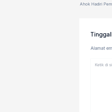
Tingga
Alamat ema
Ketik
di
sini..