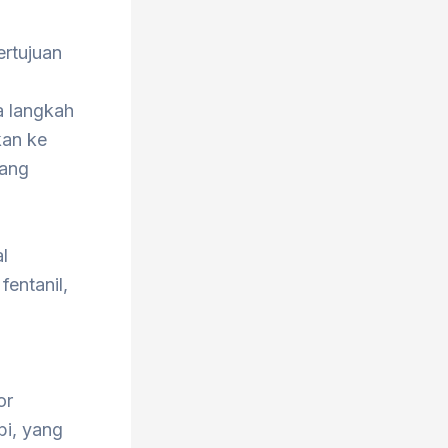
ertujuan
 langkah
kan ke
yang
l
entanil,
or
bi, yang