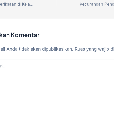
Ahok Hadiri Pemeriksaan di Kejagung, Terkait Kasus Korupsi Pertamina
lkan Komentar
il Anda tidak akan dipublikasikan.
Ruas yang wajib d