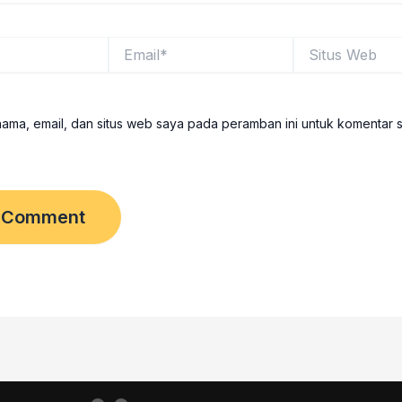
Email*
Situs
Web
ama, email, dan situs web saya pada peramban ini untuk komentar 
I
T
n
h