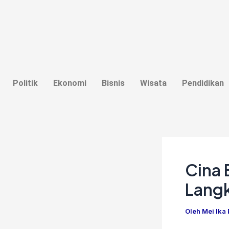
Lewati
Post
ke
navigation
konten
Politik
Ekonomi
Bisnis
Wisata
Pendidikan
Cina 
Lang
Oleh
Mei Ika