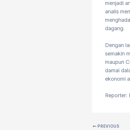
menjadi a
analis me
menghadap
dagang.
Dengan la
semakin m
maupun Ci
damai dal
ekonomi an
Reporter:
PREVIOUS