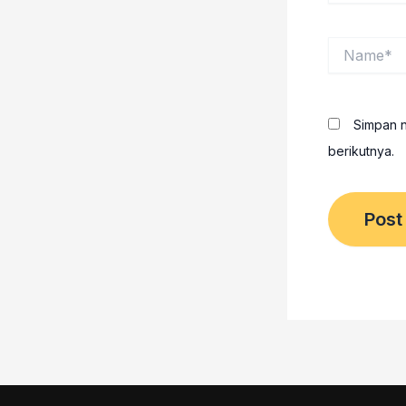
Name*
Simpan n
berikutnya.