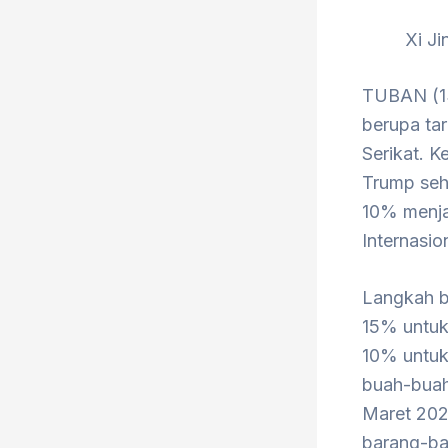
Xi Ji
TUBAN (13
berupa ta
Serikat. 
Trump seha
10% menja
Internasio
Langkah b
15% untuk 
10% untuk 
buah-buaha
Maret 2025
barang-ba