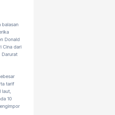
 balasan
erika
en Donald
 Cina dari
 Darurat
sebesar
a tarif
 laut,
ada 10
 mengimpor