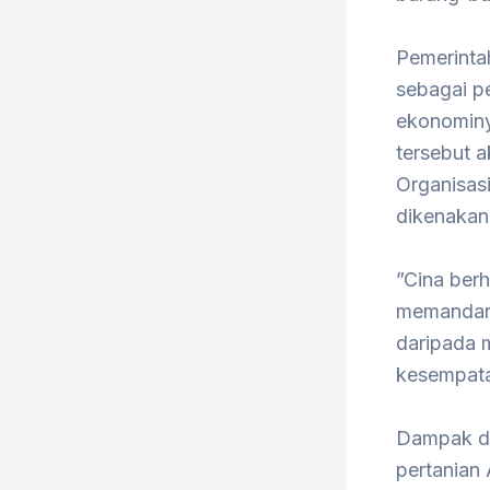
Pemerinta
sebagai p
ekonominy
tersebut 
Organisas
dikenakan
”Cina berh
memandang
daripada 
kesempata
Dampak dar
pertanian 