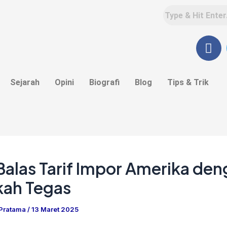
F
a
c
e
Sejarah
Opini
Biografi
Blog
Tips & Trik
b
o
o
k
Balas Tarif Impor Amerika de
kah Tegas
 Pratama
/
13 Maret 2025