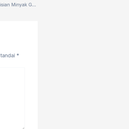
Kecurangan Pengisian Minyak Goreng “Minyakita” di Kawasan Pandeglang.
itandai
*