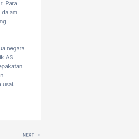
r. Para
a dalam
ang
ua negara
ik AS
epakatan
an
 usai.
NEXT