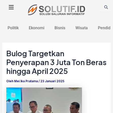
Lewati
Post
ke
navigation
konten
Politik
Ekonomi
Bisnis
Wisata
Pendidi
Bulog Targetkan
Penyerapan 3 Juta Ton Beras
hingga April 2025
Oleh
Mei Ika Pratama
/
23 Januari 2025