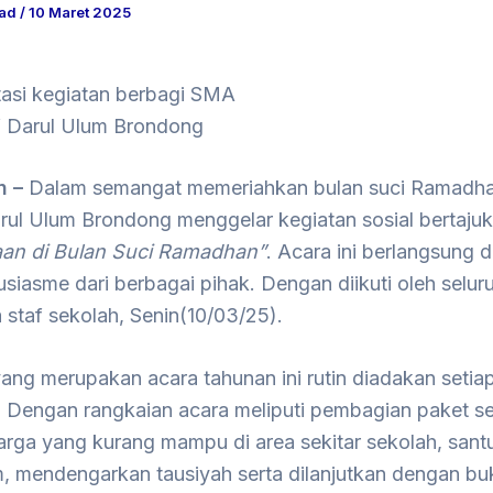
uad
/
10 Maret 2025
si kegiatan berbagi SMA
f Darul Ulum Brondong
n –
Dalam semangat memeriahkan bulan suci Ramadh
arul Ulum Brondong menggelar kegiatan sosial bertaju
an di Bulan Suci Ramadhan”
. Acara ini berlangsung 
siasme dari berbagai pihak. Dengan diikuti oleh selur
a staf sekolah, Senin(10/03/25).
ang merupakan acara tahunan ini rutin diadakan setia
 Dengan rangkaian acara meliputi pembagian paket 
rga yang kurang mampu di area sekitar sekolah, sant
m, mendengarkan tausiyah serta dilanjutkan dengan b