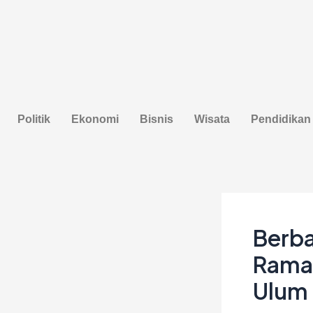
Lewati
Post
ke
navigation
konten
Politik
Ekonomi
Bisnis
Wisata
Pendidikan
Berba
Ramad
Ulum