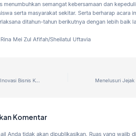
us menumbuhkan semangat kebersamaan dan kepeduli
iswa serta masyarakat sekitar. Serta berharap acara in
rlaksana ditahun-tahun berikutnya dengan lebih baik la
 Rina Mei Zul Afifah/Sheilatul Uftavia
Bakso Dandang: Inovasi Bisnis Kuliner dengan Konsep Ambil Sendiri yang Menggiurkan
lkan Komentar
il Anda tidak akan dipublikasikan.
Ruas yang wajib d