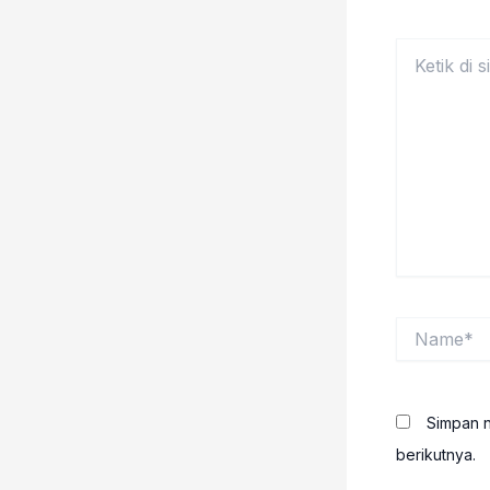
Ketik
di
sini..
Name*
Simpan n
berikutnya.