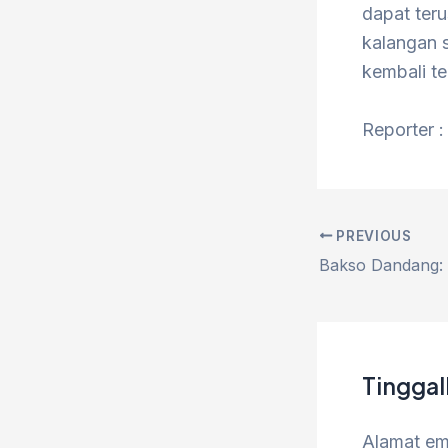
dapat ter
kalangan s
kembali te
Reporter :
PREVIOUS
Tingga
Alamat ema