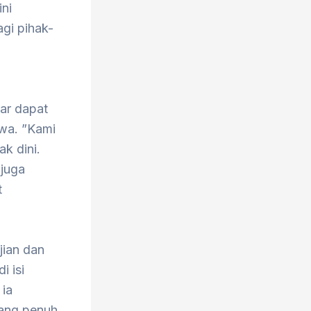
ini
gi pihak-
ar dapat
wa. ”Kami
k dini.
 juga
t
jian dan
i isi
 ia
yang penuh