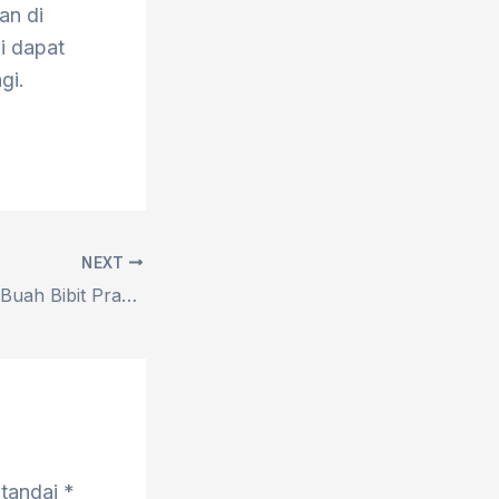
an di
i dapat
gi.
NEXT
Menelusuri Jejak Buah Bibit Praktik Korupsi yang Telah Ada Sejak Zaman Kerajaan Mataram Kuno
itandai
*