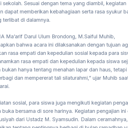
 sekolah. Sesuai dengan tema yang diambil, kegiatan 
n dapat memberikan kebahagiaan serta rasa syukur ba
 terlibat di dalamnya.
A Ma’arif Darul Ulum Brondong, M.Saiful Muhib,
pkan bahwa acara ini dilaksanakan dengan tujuan ag
n rasa empati dan kepedulian sosial kepada para sis
anamkan rasa empati dan kepedulian kepada siswa seja
bukan hanya tentang menahan lapar dan haus, tetapi
rbagi dan mempererat tali silaturahmi,” ujar Muhib saa
rai.
iatan sosial, para siswa juga mengikuti kegiatan penga
n buka bersama di sore harinya. Kegiatan pengajian ini d
usiyah dari Ustadz M. Syamsudin. Dalam ceramahnya,
kan tentang pentingnya berbagi di bulan ramadhan 