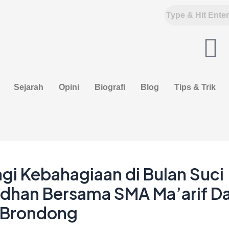
F
a
Sejarah
Opini
Biografi
Blog
Tips & Trik
c
e
b
o
gi Kebahagiaan di Bulan Suci
han Bersama SMA Ma’arif Da
o
 Brondong
k