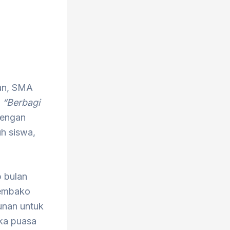
m
an, SMA
k
“Berbagi
dengan
uh siswa,
p bulan
sembako
unan untuk
uka puasa