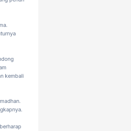
ama.
uturnya
ondong
lam
an kembali
Ramadhan.
ngkapnya.
 berharap