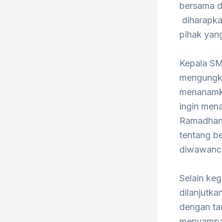
bersama di
diharapka
pihak yang
Kepala SM
mengungka
menanamka
ingin men
Ramadhan 
tentang be
diwawanca
Selain keg
dilanjutka
dengan ta
menyampai