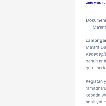
Oleh
Moh. F
Dokumenta
Ma’ari
Lamonga
Ma’arif D
Kebahagia
penuh antu
guru, sert
Kegiatan y
ramadhan.
kepada wa
anak yati