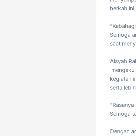
berkah ini.
“Kebahagia
Semoga am
saat meny
Aisyah Ra
mengaku s
kegiatan i
serta lebi
“Rasanya 
Semoga ta
Dengan ad