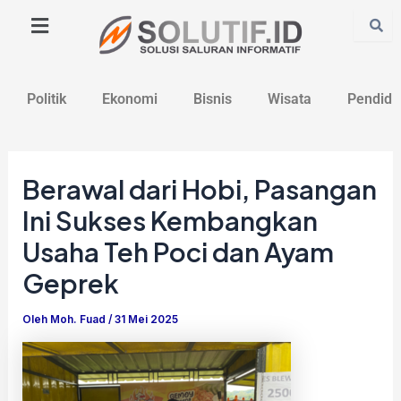
Lewati
Post
ke
navigation
konten
Politik
Ekonomi
Bisnis
Wisata
Pendidi
Berawal dari Hobi, Pasangan
Ini Sukses Kembangkan
Usaha Teh Poci dan Ayam
Geprek
Oleh
Moh. Fuad
/
31 Mei 2025