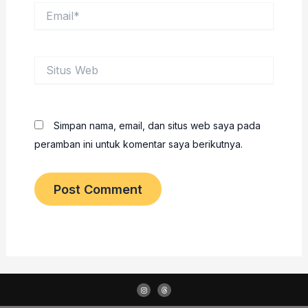
Email*
Situs
Web
Simpan nama, email, dan situs web saya pada
peramban ini untuk komentar saya berikutnya.
I
T
n
h
s
r
t
e