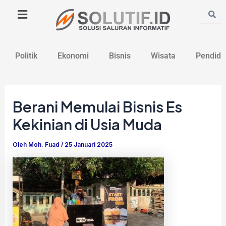
Lewati
Post
ke
navigation
konten
Politik
Ekonomi
Bisnis
Wisata
Pendidi
Berani Memulai Bisnis Es
Kekinian di Usia Muda
Oleh
Moh. Fuad
/
25 Januari 2025