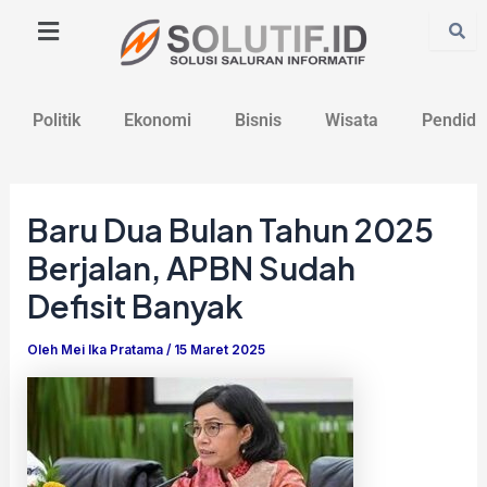
Lewati
Post
ke
navigation
konten
Politik
Ekonomi
Bisnis
Wisata
Pendidi
Baru Dua Bulan Tahun 2025
Berjalan, APBN Sudah
Defisit Banyak
Oleh
Mei Ika Pratama
/
15 Maret 2025